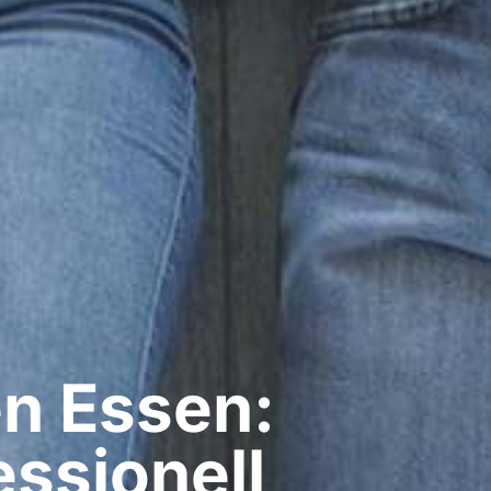
n​ Essen:
ssionell​