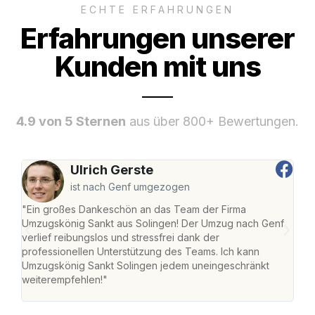
ECHTE ERFAHRUNGEN
Erfahrungen unserer
Kunden mit uns
4.9 von 5 Sternen
aus über 800+ Bewertungen.
Ulrich Gerste
ist nach Genf umgezogen
"Ein großes Dankeschön an das Team der Firma
"Die
Umzugskönig Sankt aus Solingen! Der Umzug nach Genf
mei
verlief reibungslos und stressfrei dank der
Team
professionellen Unterstützung des Teams. Ich kann
habe
Umzugskönig Sankt Solingen jedem uneingeschränkt
an m
weiterempfehlen!"
groß