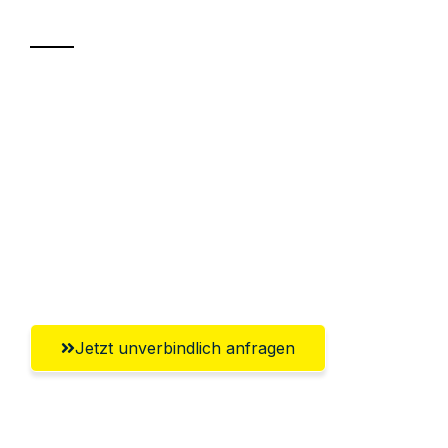
Transport
Sparen Sie bis zu 100€ bei Anfrage
Abwicklung innerhalb von 24 Stunden
Versichert bis zu 7.500€
Ggf. komplette Zollabwicklung inklusive
Umfassender Kundensupport aus
Solingen
Jetzt unverbindlich anfragen