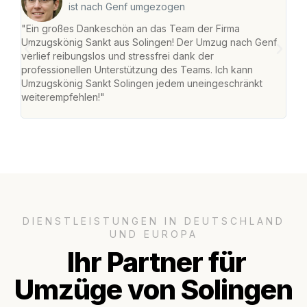
ist nach Genf umgezogen
"Ein großes Dankeschön an das Team der Firma
"Die
Umzugskönig Sankt aus Solingen! Der Umzug nach Genf
mei
verlief reibungslos und stressfrei dank der
Team
professionellen Unterstützung des Teams. Ich kann
habe
Umzugskönig Sankt Solingen jedem uneingeschränkt
an m
weiterempfehlen!"
groß
DIENSTLEISTUNGEN IN DEUTSCHLAND
UND EUROPA
Ihr Partner für
Umzüge von Solingen