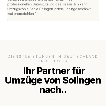
professionellen Unterstützung des Teams. Ich kann
habe
Umzugskönig Sankt Solingen jedem uneingeschränkt
an m
weiterempfehlen!"
groß
DIENSTLEISTUNGEN IN DEUTSCHLAND
UND EUROPA
Ihr Partner für
Umzüge von Solingen
nach..