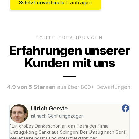
Jetzt unverbindlich anfragen
ECHTE ERFAHRUNGEN
Erfahrungen unserer
Kunden mit uns
4.9 von 5 Sternen
aus über 800+ Bewertungen.
Ulrich Gerste
ist nach Genf umgezogen
"Ein großes Dankeschön an das Team der Firma
"Die
Umzugskönig Sankt aus Solingen! Der Umzug nach Genf
mei
verlief reibungslos und stressfrei dank der
Team