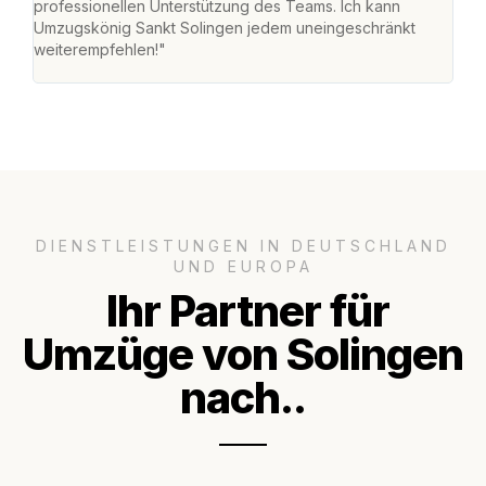
professionellen Unterstützung des Teams. Ich kann
habe
Umzugskönig Sankt Solingen jedem uneingeschränkt
an m
weiterempfehlen!"
groß
DIENSTLEISTUNGEN IN DEUTSCHLAND
UND EUROPA
Ihr Partner für
Umzüge von Solingen
nach..