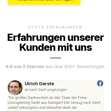
ECHTE ERFAHRUNGEN
Erfahrungen unserer
Kunden mit uns
4.9 von 5 Sternen
aus über 800+ Bewertungen.
Ulrich Gerste
ist nach Genf umgezogen
"Ein großes Dankeschön an das Team der Firma
"Die
Umzugskönig Sankt aus Solingen! Der Umzug nach Genf
mei
verlief reibungslos und stressfrei dank der
Team