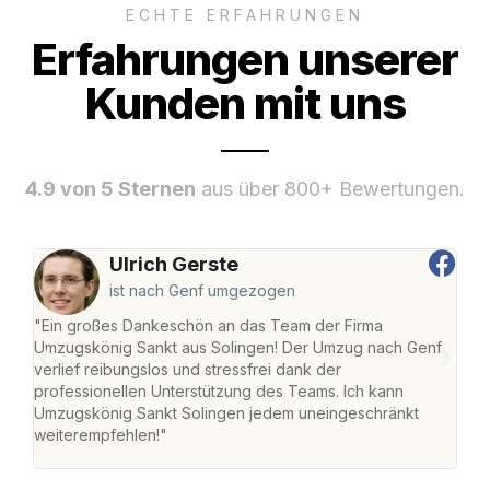
ECHTE ERFAHRUNGEN
Erfahrungen unserer
Kunden mit uns
4.9 von 5 Sternen
aus über 800+ Bewertungen.
Ulrich Gerste
ist nach Genf umgezogen
"Ein großes Dankeschön an das Team der Firma
"Die
Umzugskönig Sankt aus Solingen! Der Umzug nach Genf
mei
verlief reibungslos und stressfrei dank der
Team
professionellen Unterstützung des Teams. Ich kann
habe
Umzugskönig Sankt Solingen jedem uneingeschränkt
an m
weiterempfehlen!"
groß