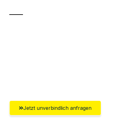
Transport
Sparen Sie bis zu 100€ bei Anfrage
Abwicklung innerhalb von 24 Stunden
Versichert bis zu 7.500€
Ggf. komplette Zollabwicklung inklusive
Umfassender Kundensupport aus
Solingen
Jetzt unverbindlich anfragen