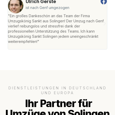
Ulrich Gerste
ist nach Genf umgezogen
"Ein großes Dankeschön an das Team der Firma
"Die
Umzugskönig Sankt aus Solingen! Der Umzug nach Genf
mei
verlief reibungslos und stressfrei dank der
Team
professionellen Unterstützung des Teams. Ich kann
habe
Umzugskönig Sankt Solingen jedem uneingeschränkt
an m
weiterempfehlen!"
groß
DIENSTLEISTUNGEN IN DEUTSCHLAND
UND EUROPA
Ihr Partner für
Umzüge von Solingen