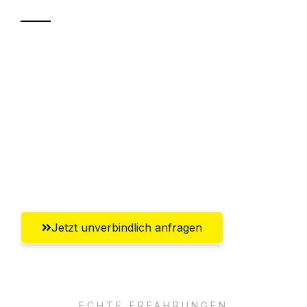
Sparen Sie bis zu 100€ bei Anfrage
Abwicklung innerhalb von 24 Stunden
Versichert bis zu 7.500€
Ggf. komplette Zollabwicklung inklusive
Umfassender Kundensupport aus
Solingen
Jetzt unverbindlich anfragen
ECHTE ERFAHRUNGEN