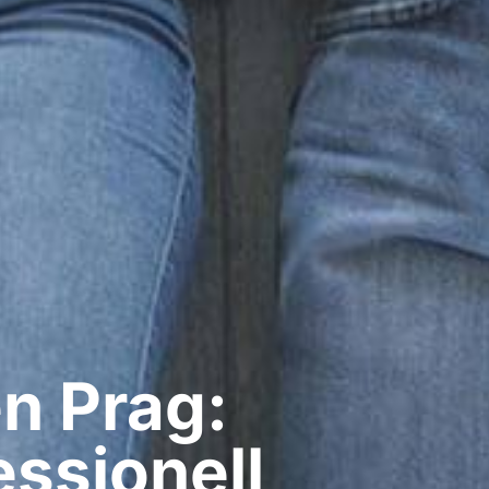
​ Prag:
ssionell​