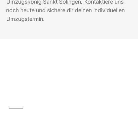
Umzugskönig Sankt Solingen. Kontaktiere uns
noch heute und sichere dir deinen individuellen
Umzugstermin.
UMZUGSKÖNIG SANKT SOLINGEN
Ihr Umzug oder
Transport
Sparen Sie bis zu 100€ bei Anfrage
Abwicklung innerhalb von 24 Stunden