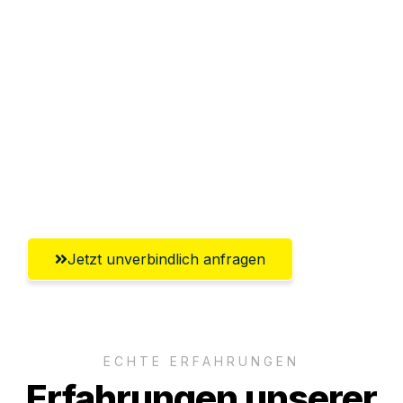
Sparen Sie bis zu 100€ bei Anfrage
Abwicklung innerhalb von 24 Stunden
Versichert bis zu 7.500€
Ggf. komplette Zollabwicklung inklusive
Umfassender Kundensupport aus
Solingen
Jetzt unverbindlich anfragen
ECHTE ERFAHRUNGEN
Erfahrungen unserer