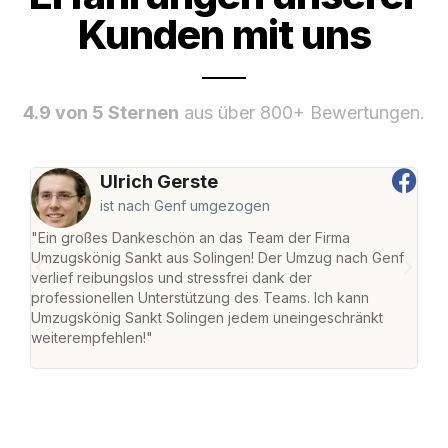
Kunden mit uns
4.9 von 5 Sternen
aus über 800+ Bewertungen.
Ulrich Gerste
ist nach Genf umgezogen
"Ein großes Dankeschön an das Team der Firma
"Die
Umzugskönig Sankt aus Solingen! Der Umzug nach Genf
mei
verlief reibungslos und stressfrei dank der
Team
professionellen Unterstützung des Teams. Ich kann
habe
Umzugskönig Sankt Solingen jedem uneingeschränkt
an m
weiterempfehlen!"
groß