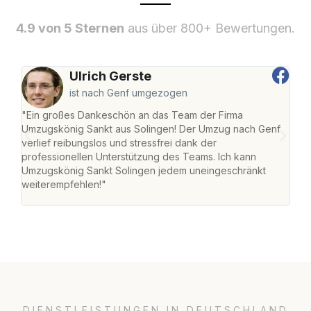
4.9 von 5 Sternen
aus über 800+ Bewertungen.
Ulrich Gerste
ist nach Genf umgezogen
"Ein großes Dankeschön an das Team der Firma
"Die
Umzugskönig Sankt aus Solingen! Der Umzug nach Genf
mei
verlief reibungslos und stressfrei dank der
Team
professionellen Unterstützung des Teams. Ich kann
habe
Umzugskönig Sankt Solingen jedem uneingeschränkt
an m
weiterempfehlen!"
groß
DIENSTLEISTUNGEN IN DEUTSCHLAND