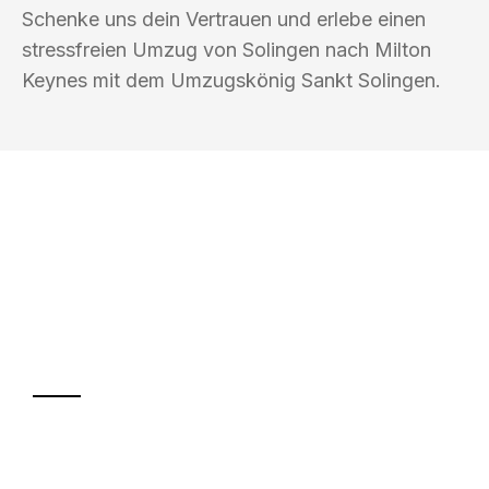
Schenke uns dein Vertrauen und erlebe einen
stressfreien Umzug von Solingen nach Milton
Keynes mit dem Umzugskönig Sankt Solingen.
UMZUGSKÖNIG SANKT SOLINGEN
Ihr Umzug oder
Transport
Sparen Sie bis zu 100€ bei Anfrage
Abwicklung innerhalb von 24 Stunden