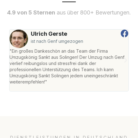
4.9 von 5 Sternen
aus über 800+ Bewertungen.
Ulrich Gerste
ist nach Genf umgezogen
"Ein großes Dankeschön an das Team der Firma
"Die
Umzugskönig Sankt aus Solingen! Der Umzug nach Genf
mei
verlief reibungslos und stressfrei dank der
Team
professionellen Unterstützung des Teams. Ich kann
habe
Umzugskönig Sankt Solingen jedem uneingeschränkt
an m
weiterempfehlen!"
groß
DIENSTLEISTUNGEN IN DEUTSCHLAND