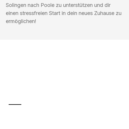
Solingen nach Poole zu unterstützen und dir
einen stressfreien Start in dein neues Zuhause zu
ermöglichen!
UMZUGSKÖNIG SANKT SOLINGEN
Ihr Umzug oder
Transport
Sparen Sie bis zu 100€ bei Anfrage
Abwicklung innerhalb von 24 Stunden