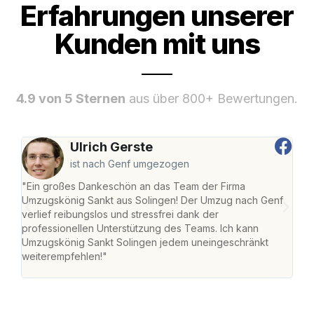
Erfahrungen unserer
Kunden mit uns
4.9 von 5 Sternen
aus über 800+ Bewertungen.
Ulrich Gerste
ist nach Genf umgezogen
"Ein großes Dankeschön an das Team der Firma
"Die
Umzugskönig Sankt aus Solingen! Der Umzug nach Genf
mei
verlief reibungslos und stressfrei dank der
Team
professionellen Unterstützung des Teams. Ich kann
habe
Umzugskönig Sankt Solingen jedem uneingeschränkt
an m
weiterempfehlen!"
groß