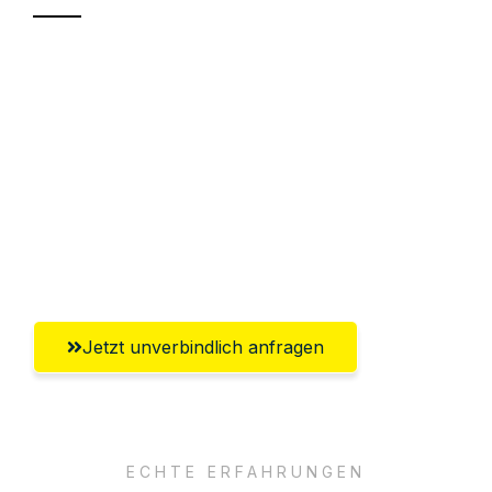
Sparen Sie bis zu 100€ bei Anfrage
Abwicklung innerhalb von 24 Stunden
Versichert bis zu 7.500€
Ggf. komplette Zollabwicklung inklusive
Umfassender Kundensupport aus
Solingen
Jetzt unverbindlich anfragen
ECHTE ERFAHRUNGEN