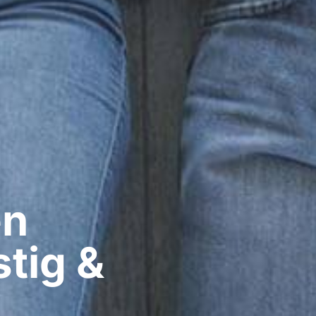
n​
tig &