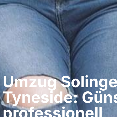
Umzug Solinge
Tyneside: Güns
professionell​