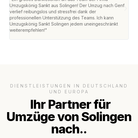
Umzugskönig Sankt aus Solingen! Der Umzug nach Genf
mei
verlief reibungslos und stressfrei dank der
Team
professionellen Unterstützung des Teams. Ich kann
habe
Umzugskönig Sankt Solingen jedem uneingeschränkt
an m
weiterempfehlen!"
groß
DIENSTLEISTUNGEN IN DEUTSCHLAND
UND EUROPA
Ihr Partner für
Umzüge von Solingen
nach..