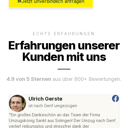
Jetzt unverbindlich anfragen
ECHTE ERFAHRUNGEN
Erfahrungen unserer
Kunden mit uns
4.9 von 5 Sternen
aus über 800+ Bewertungen.
Ulrich Gerste
ist nach Genf umgezogen
"Ein großes Dankeschön an das Team der Firma
"Die
Umzugskönig Sankt aus Solingen! Der Umzug nach Genf
mei
verlief reibungslos und stressfrei dank der
Team