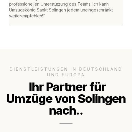
professionellen Unterstützung des Teams. Ich kann
habe
Umzugskönig Sankt Solingen jedem uneingeschränkt
an m
weiterempfehlen!"
groß
DIENSTLEISTUNGEN IN DEUTSCHLAND
UND EUROPA
Ihr Partner für
Umzüge von Solingen
nach..