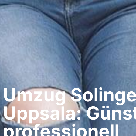
Umzug Solinge
Uppsala: Günst
professionell​