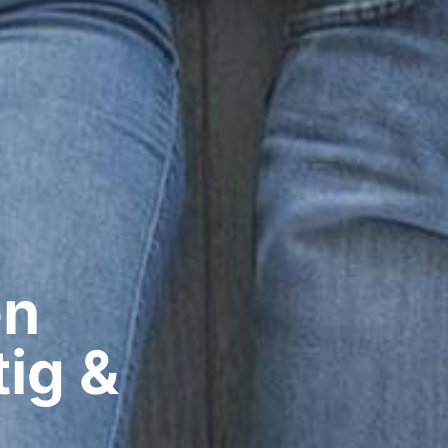
n​
ig &