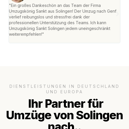
"Ein großes Dankeschön an das Team der Firma
"Die
Umzugskönig Sankt aus Solingen! Der Umzug nach Genf
mei
verlief reibungslos und stressfrei dank der
Team
professionellen Unterstützung des Teams. Ich kann
habe
Umzugskönig Sankt Solingen jedem uneingeschränkt
an m
weiterempfehlen!"
groß
DIENSTLEISTUNGEN IN DEUTSCHLAND
UND EUROPA
Ihr Partner für
Umzüge von Solingen
nach..