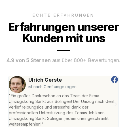
ECHTE ERFAHRUNGEN
Erfahrungen unserer
Kunden mit uns
4.9 von 5 Sternen
aus über 800+ Bewertungen.
Ulrich Gerste
ist nach Genf umgezogen
"Ein großes Dankeschön an das Team der Firma
"Die
Umzugskönig Sankt aus Solingen! Der Umzug nach Genf
mei
verlief reibungslos und stressfrei dank der
Team
professionellen Unterstützung des Teams. Ich kann
habe
Umzugskönig Sankt Solingen jedem uneingeschränkt
an m
weiterempfehlen!"
groß