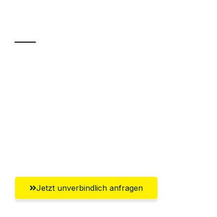
Ihr Umzug oder
Transport
Sparen Sie bis zu 100€ bei Anfrage
Abwicklung innerhalb von 24 Stunden
Versichert bis zu 7.500€
Ggf. komplette Zollabwicklung inklusive
Umfassender Kundensupport aus
Solingen
Jetzt unverbindlich anfragen