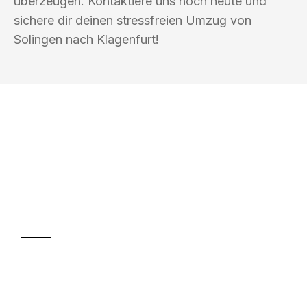
überzeugen. Kontaktiere uns noch heute und
sichere dir deinen stressfreien Umzug von
Solingen nach Klagenfurt!
UMZUGSKÖNIG SANKT SOLINGEN
Ihr Umzug oder
Transport
Sparen Sie bis zu 100€ bei Anfrage
Abwicklung innerhalb von 24 Stunden