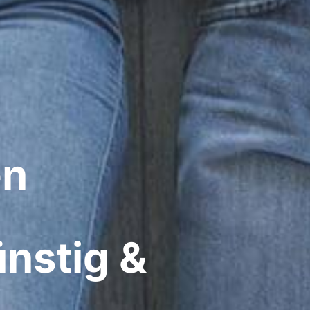
n​
nstig &