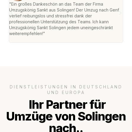
"Ein großes Dankeschön an das Team der Firma
"Die
Umzugskönig Sankt aus Solingen! Der Umzug nach Genf
mei
verlief reibungslos und stressfrei dank der
Team
professionellen Unterstützung des Teams. Ich kann
habe
Umzugskönig Sankt Solingen jedem uneingeschränkt
an m
weiterempfehlen!"
groß
DIENSTLEISTUNGEN IN DEUTSCHLAND
UND EUROPA
Ihr Partner für
Umzüge von Solingen
nach..