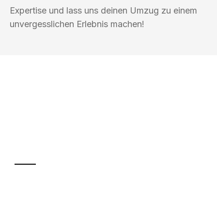
Expertise und lass uns deinen Umzug zu einem
unvergesslichen Erlebnis machen!
UMZUGSKÖNIG SANKT SOLINGEN
Ihr Umzug oder
Transport
Sparen Sie bis zu 100€ bei Anfrage
Abwicklung innerhalb von 24 Stunden