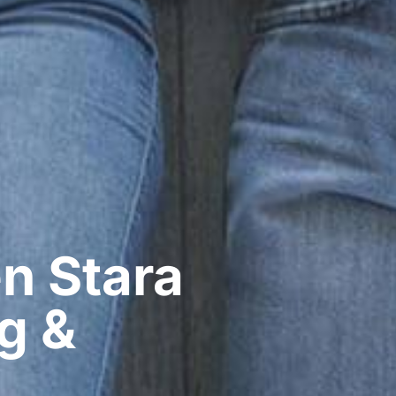
​ Stara
g &