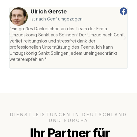
Ulrich Gerste
ist nach Genf umgezogen
"Ein großes Dankeschön an das Team der Firma
"Die
Umzugskönig Sankt aus Solingen! Der Umzug nach Genf
mei
verlief reibungslos und stressfrei dank der
Team
professionellen Unterstützung des Teams. Ich kann
habe
Umzugskönig Sankt Solingen jedem uneingeschränkt
an m
weiterempfehlen!"
groß
DIENSTLEISTUNGEN IN DEUTSCHLAND
UND EUROPA
Ihr Partner für