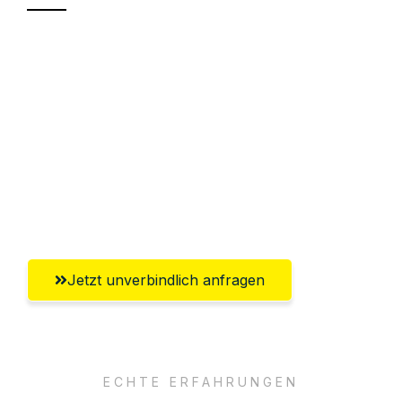
Sparen Sie bis zu 100€ bei Anfrage
Abwicklung innerhalb von 24 Stunden
Versichert bis zu 7.500€
Ggf. komplette Zollabwicklung inklusive
Umfassender Kundensupport aus
Solingen
Jetzt unverbindlich anfragen
ECHTE ERFAHRUNGEN