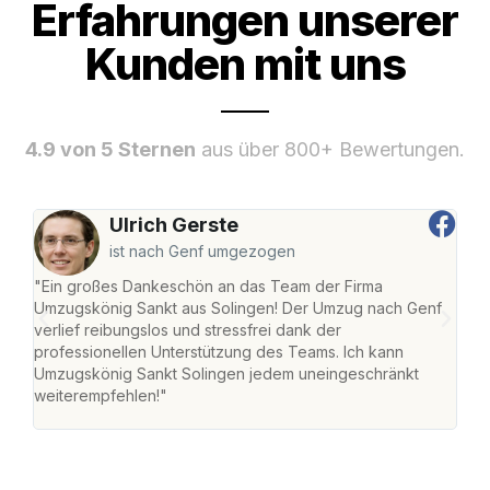
Erfahrungen unserer
Kunden mit uns
4.9 von 5 Sternen
aus über 800+ Bewertungen.
Ulrich Gerste
ist nach Genf umgezogen
"Ein großes Dankeschön an das Team der Firma
"Die
Umzugskönig Sankt aus Solingen! Der Umzug nach Genf
mei
verlief reibungslos und stressfrei dank der
Team
professionellen Unterstützung des Teams. Ich kann
habe
Umzugskönig Sankt Solingen jedem uneingeschränkt
an m
weiterempfehlen!"
groß