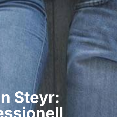
​ Steyr:
ssionell​