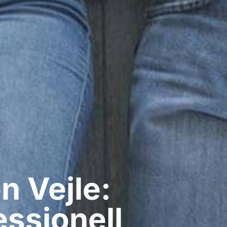
​ Vejle:
ssionell​