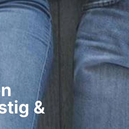
n​
stig &