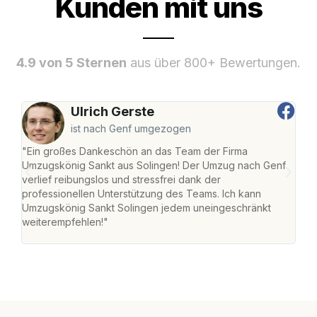
Kunden mit uns
4.9 von 5 Sternen
aus über 800+ Bewertungen.
Ulrich Gerste
ist nach Genf umgezogen
"Ein großes Dankeschön an das Team der Firma
"Die
Umzugskönig Sankt aus Solingen! Der Umzug nach Genf
mei
verlief reibungslos und stressfrei dank der
Team
professionellen Unterstützung des Teams. Ich kann
habe
Umzugskönig Sankt Solingen jedem uneingeschränkt
an m
weiterempfehlen!"
groß