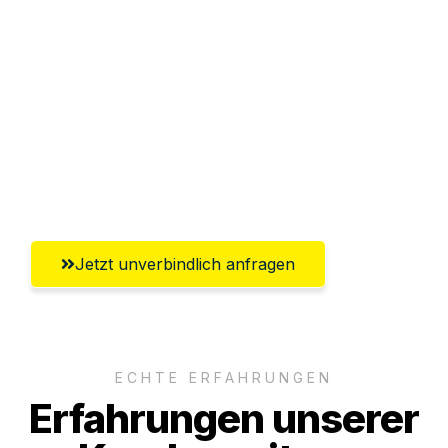
Abwicklung innerhalb von 24 Stunden
Versichert bis zu 7.500€
Ggf. komplette Zollabwicklung inklusive
Umfassender Kundensupport aus
Solingen
Jetzt unverbindlich anfragen
ECHTE ERFAHRUNGEN
Erfahrungen unserer