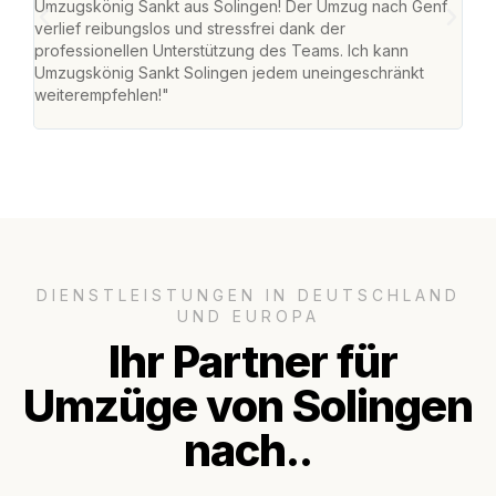
Umzugskönig Sankt aus Solingen! Der Umzug nach Genf
mei
verlief reibungslos und stressfrei dank der
Team
professionellen Unterstützung des Teams. Ich kann
habe
Umzugskönig Sankt Solingen jedem uneingeschränkt
an m
weiterempfehlen!"
groß
DIENSTLEISTUNGEN IN DEUTSCHLAND
UND EUROPA
Ihr Partner für
Umzüge von Solingen
nach..