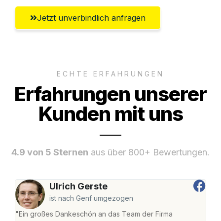
Jetzt unverbindlich anfragen
ECHTE ERFAHRUNGEN
Erfahrungen unserer
Kunden mit uns
4.9 von 5 Sternen
aus über 800+ Bewertungen.
Ulrich Gerste
ist nach Genf umgezogen
"Ein großes Dankeschön an das Team der Firma
"Die