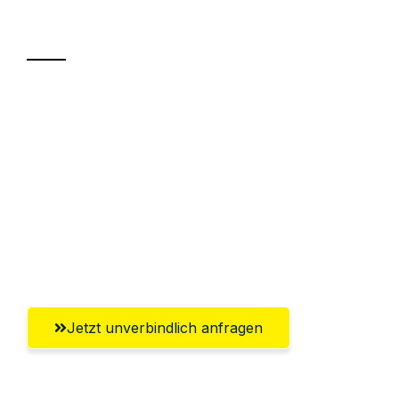
Transport
Sparen Sie bis zu 100€ bei Anfrage
Abwicklung innerhalb von 24 Stunden
Versichert bis zu 7.500€
Ggf. komplette Zollabwicklung inklusive
Umfassender Kundensupport aus
Solingen
Jetzt unverbindlich anfragen