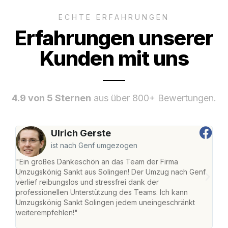
ECHTE ERFAHRUNGEN
Erfahrungen unserer
Kunden mit uns
4.9 von 5 Sternen
aus über 800+ Bewertungen.
Ulrich Gerste
ist nach Genf umgezogen
"Ein großes Dankeschön an das Team der Firma
"Die
Umzugskönig Sankt aus Solingen! Der Umzug nach Genf
mei
verlief reibungslos und stressfrei dank der
Team
professionellen Unterstützung des Teams. Ich kann
habe
Umzugskönig Sankt Solingen jedem uneingeschränkt
an m
weiterempfehlen!"
groß