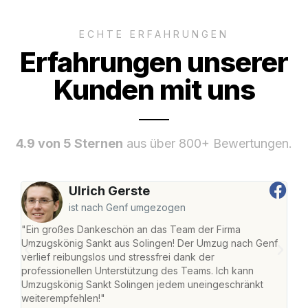
ECHTE ERFAHRUNGEN
Erfahrungen unserer
Kunden mit uns
4.9 von 5 Sternen
aus über 800+ Bewertungen.
Ulrich Gerste
ist nach Genf umgezogen
"Ein großes Dankeschön an das Team der Firma
"Die
Umzugskönig Sankt aus Solingen! Der Umzug nach Genf
mei
verlief reibungslos und stressfrei dank der
Team
professionellen Unterstützung des Teams. Ich kann
habe
Umzugskönig Sankt Solingen jedem uneingeschränkt
an m
weiterempfehlen!"
groß