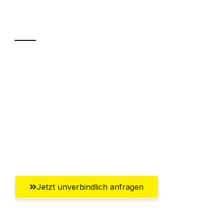
Transport
Sparen Sie bis zu 100€ bei Anfrage
Abwicklung innerhalb von 24 Stunden
Versichert bis zu 7.500€
Ggf. komplette Zollabwicklung inklusive
Umfassender Kundensupport aus
Solingen
Jetzt unverbindlich anfragen