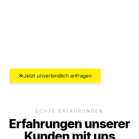
Abwicklung innerhalb von 24 Stunden
Versichert bis zu 7.500€
Ggf. komplette Zollabwicklung inklusive
Umfassender Kundensupport aus
Solingen
Jetzt unverbindlich anfragen
ECHTE ERFAHRUNGEN
Erfahrungen unserer
Kunden mit uns