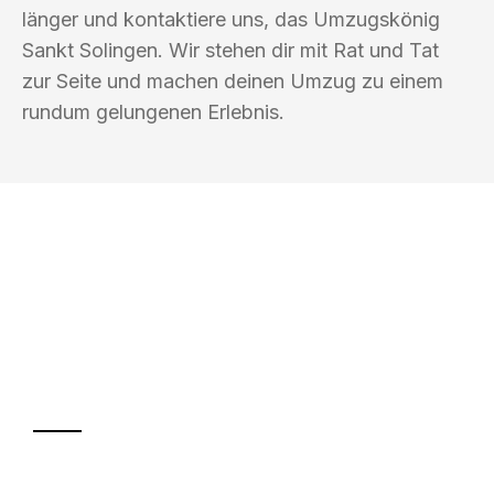
länger und kontaktiere uns, das Umzugskönig
Sankt Solingen. Wir stehen dir mit Rat und Tat
zur Seite und machen deinen Umzug zu einem
rundum gelungenen Erlebnis.
UMZUGSKÖNIG SANKT SOLINGEN
Ihr Umzug oder
Transport
Sparen Sie bis zu 100€ bei Anfrage