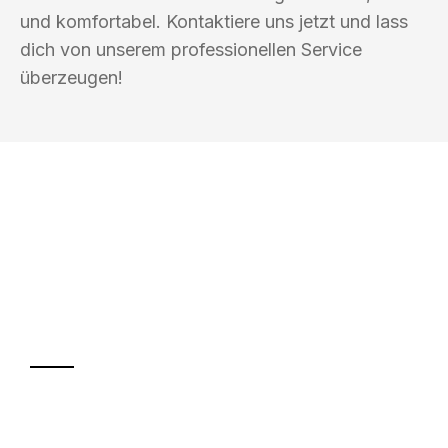
und komfortabel. Kontaktiere uns jetzt und lass
dich von unserem professionellen Service
überzeugen!
UMZUGSKÖNIG SANKT SOLINGEN
Ihr Umzug oder
Transport
Sparen Sie bis zu 100€ bei Anfrage
Abwicklung innerhalb von 24 Stunden