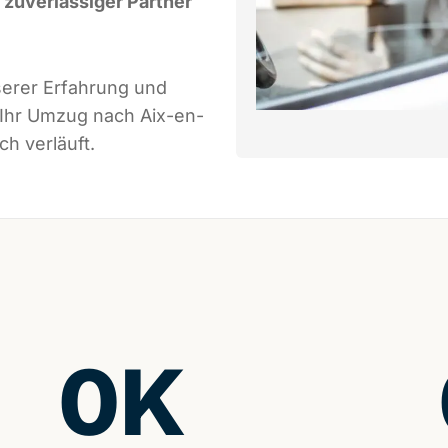
r zuverlässiger Partner
serer Erfahrung und
 Ihr Umzug nach Aix-en-
h verläuft.
0
K