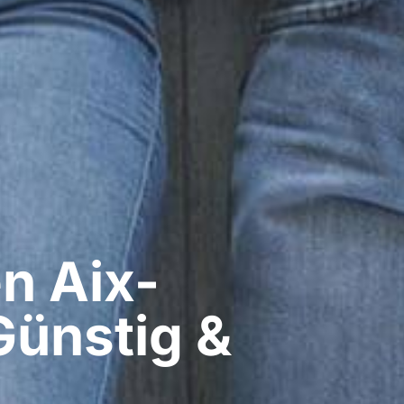
​ Aix-
Günstig &