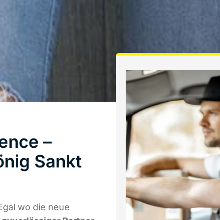
ence –
önig Sankt
Egal wo die neue