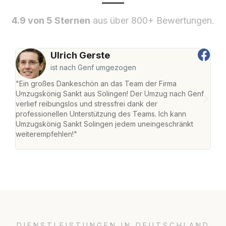
4.9 von 5 Sternen
aus über 800+ Bewertungen.
Ulrich Gerste
ist nach Genf umgezogen
"Ein großes Dankeschön an das Team der Firma
"Die
Umzugskönig Sankt aus Solingen! Der Umzug nach Genf
mei
verlief reibungslos und stressfrei dank der
Team
professionellen Unterstützung des Teams. Ich kann
habe
Umzugskönig Sankt Solingen jedem uneingeschränkt
an m
weiterempfehlen!"
groß
DIENSTLEISTUNGEN IN DEUTSCHLAND