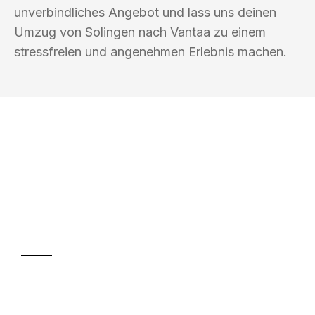
unverbindliches Angebot und lass uns deinen
Umzug von Solingen nach Vantaa zu einem
stressfreien und angenehmen Erlebnis machen.
UMZUGSKÖNIG SANKT SOLINGEN
Ihr Umzug oder
Transport
Sparen Sie bis zu 100€ bei Anfrage
Abwicklung innerhalb von 24 Stunden