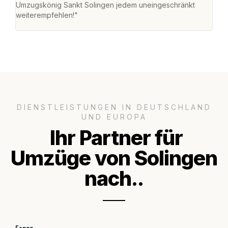
Umzugskönig Sankt Solingen jedem uneingeschränkt
an m
weiterempfehlen!"
groß
DIENSTLEISTUNGEN IN DEUTSCHLAND
UND EUROPA
Ihr Partner für
Umzüge von Solingen
nach..