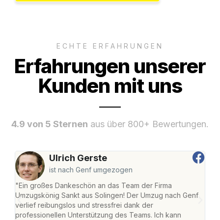
ECHTE ERFAHRUNGEN
Erfahrungen unserer
Kunden mit uns
4.9 von 5 Sternen
aus über 800+ Bewertungen.
Ulrich Gerste
ist nach Genf umgezogen
"Ein großes Dankeschön an das Team der Firma
"Die
Umzugskönig Sankt aus Solingen! Der Umzug nach Genf
mei
verlief reibungslos und stressfrei dank der
Team
professionellen Unterstützung des Teams. Ich kann
habe