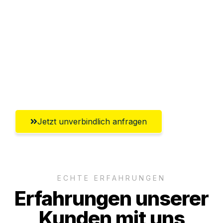
Abwicklung innerhalb von 24 Stunden
Versichert bis zu 7.500€
Ggf. komplette Zollabwicklung inklusive
Umfassender Kundensupport aus
Solingen
Jetzt unverbindlich anfragen
ECHTE ERFAHRUNGEN
Erfahrungen unserer
Kunden mit uns