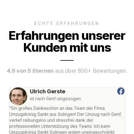
ECHTE ERFAHRUNGEN
Erfahrungen unserer
Kunden mit uns
4.9 von 5 Sternen
aus über 800+ Bewertungen.
Ulrich Gerste
ist nach Genf umgezogen
"Ein großes Dankeschön an das Team der Firma
"Die
Umzugskönig Sankt aus Solingen! Der Umzug nach Genf
mei
verlief reibungslos und stressfrei dank der
Team
professionellen Unterstützung des Teams. Ich kann
habe
Umzugskönig Sankt Solingen jedem uneingeschränkt
an m