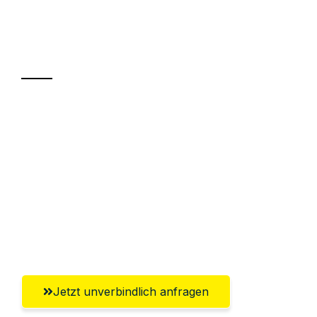
Ihr Umzug oder
Transport
Sparen Sie bis zu 100€ bei Anfrage
Abwicklung innerhalb von 24 Stunden
Versichert bis zu 7.500€
Ggf. komplette Zollabwicklung inklusive
Umfassender Kundensupport aus
Solingen
Jetzt unverbindlich anfragen