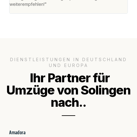
weiterempfehlen!"
groß
DIENSTLEISTUNGEN IN DEUTSCHLAND
UND EUROPA
Ihr Partner für
Umzüge von Solingen
nach..
Amadora