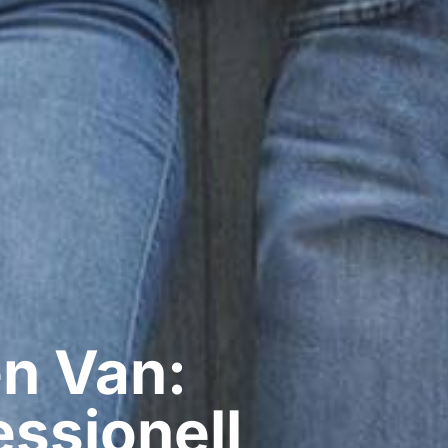
​ Van:
ssionell​