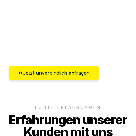
Abwicklung innerhalb von 24 Stunden
Versichert bis zu 7.500€
Ggf. komplette Zollabwicklung inklusive
Umfassender Kundensupport aus
Solingen
Jetzt unverbindlich anfragen
ECHTE ERFAHRUNGEN
Erfahrungen unserer
Kunden mit uns