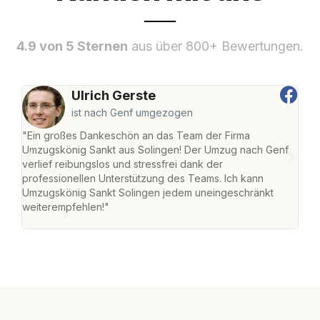
4.9 von 5 Sternen
aus über 800+ Bewertungen.
Ulrich Gerste
ist nach Genf umgezogen
"Ein großes Dankeschön an das Team der Firma
"Die
Umzugskönig Sankt aus Solingen! Der Umzug nach Genf
mei
verlief reibungslos und stressfrei dank der
Team
professionellen Unterstützung des Teams. Ich kann
habe
Umzugskönig Sankt Solingen jedem uneingeschränkt
an m
weiterempfehlen!"
groß