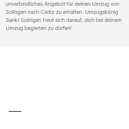
unverbindliches Angebot für deinen Umzug von
Solingen nach Cádiz zu erhalten. Umzugskönig
Sankt Solingen freut sich darauf, dich bei deinem
Umzug begleiten zu dürfen!
UMZUGSKÖNIG SANKT SOLINGEN
Ihr Umzug oder
Transport
Sparen Sie bis zu 100€ bei Anfrage