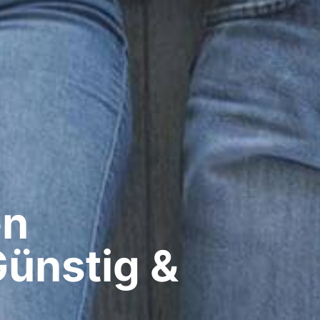
n​
Günstig &