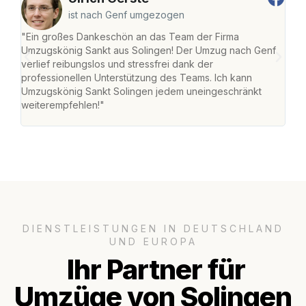
ist nach Genf umgezogen
"Ein großes Dankeschön an das Team der Firma
"Die
Umzugskönig Sankt aus Solingen! Der Umzug nach Genf
mei
verlief reibungslos und stressfrei dank der
Team
professionellen Unterstützung des Teams. Ich kann
habe
Umzugskönig Sankt Solingen jedem uneingeschränkt
an m
weiterempfehlen!"
groß
DIENSTLEISTUNGEN IN DEUTSCHLAND
UND EUROPA
Ihr Partner für
Umzüge von Solingen