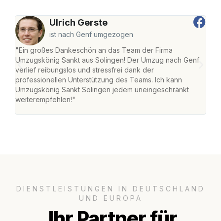
Ulrich Gerste
ist nach Genf umgezogen
"Ein großes Dankeschön an das Team der Firma
"Die
Umzugskönig Sankt aus Solingen! Der Umzug nach Genf
mei
verlief reibungslos und stressfrei dank der
Team
professionellen Unterstützung des Teams. Ich kann
habe
Umzugskönig Sankt Solingen jedem uneingeschränkt
an m
weiterempfehlen!"
groß
DIENSTLEISTUNGEN IN DEUTSCHLAND
UND EUROPA
Ihr Partner für