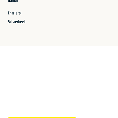
Namur
Charleroi
Schaerbeek
Jetzt anfragen &
100€ sparen!