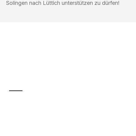
Solingen nach Lüttich unterstützen zu dürfen!
UMZUGSKÖNIG SANKT SOLINGEN
Ihr Umzug oder
Transport
Sparen Sie bis zu 100€ bei Anfrage
Abwicklung innerhalb von 24 Stunden
Versichert bis zu 7.500€