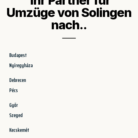
Ihr Partner für
Umzüge von Solingen
nach..
Budapest
Nyíregyháza
Debrecen
Pécs
Győr
Szeged
Kecskemét